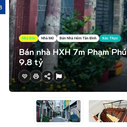
Nhà Bán
Nhà Mở
Bán Nhà Hẻm Tân Bình
Xác Thực
Bán nhà HXH 7m Phạm Phú T
9.8 tỷ