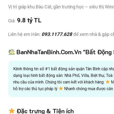
Vị trí giáp khu Bàu Cát, gần trường học – siêu thị Wi
9.8 tỷ TL
Giá:
Liên hệ em Hân:
093.1177.628
để xem nhà & gặp ch
BanNhaTanBinh.Com.Vn "Bất Động S
Kênh thông tin số #1 bất động sản quận Tân Bình cập nhật
dạng loại hình bất động sản: Nhà Phố, Villa, Biệt thự, T
nhu cầu của mình. Chúng tôi cam kết với khách hàng:
Mu
hỗ trợ các thủ tục pháp lý
Nhanh chóng mua được căn n
Đặc trưng & Tiện ích