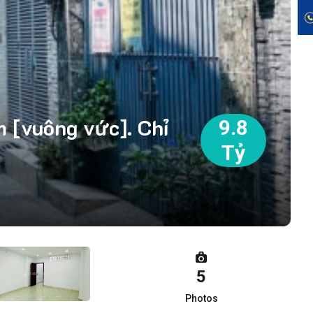
[vuông vức]. Chỉ
9.8
Tỷ
5
Photos