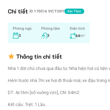
Chi tiết
|
ID
170016 VICTORY
Xác Thực
Phòng ngủ
Phòng tắm
Diện tích
3
3
m²
64
Thông tin chi tiết
Nhà 1 đời chủ chưa qua đầu tư. Nhà hiện hơi cũ tiện
Hẻm trước nhà 7m xe hơi đi thoải mái, xe đậu trong 
DT: 4x16m [sổ vuông vức], CN: 64m2
Kết cấu: Trệt. 1 Lầu