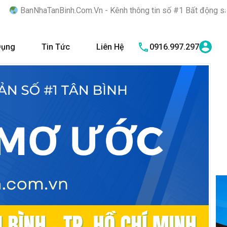
Com.Vn - Kênh thông tin số #1 Bất động sản quận Tân Bình "Nơi 
Dụng
Tin Tức
Liên Hệ
0916.997.297