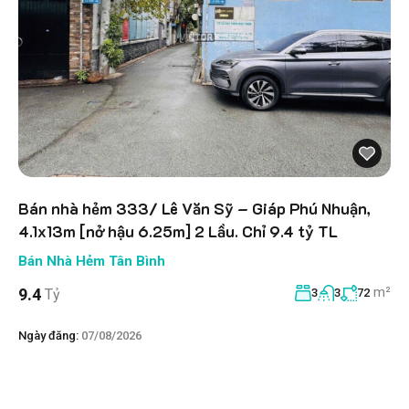
Bán nhà hẻm 333/ Lê Văn Sỹ – Giáp Phú Nhuận,
4.1x13m [nở hậu 6.25m] 2 Lầu. Chỉ 9.4 tỷ TL
Bán Nhà Hẻm Tân Bình
m²
9.4
Tỷ
3
3
72
Ngày đăng:
07/08/2026