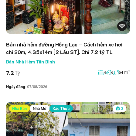
Bán nhà hẻm đường Hồng Lạc – Cách hẻm xe hơi
chỉ 20m, 4.35x14m [2 Lầu ST]. Chỉ 7.2 tỷ TL
Bán Nhà Hẻm Tân Bình
m²
7.2
Tỷ
4
6
54
Ngày đăng:
07/08/2026
Nhà Bán
Nhà Mở
Xác Thực
3