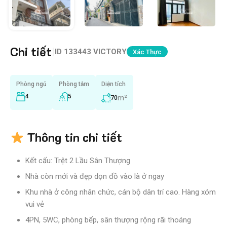
Chi tiết
|
ID
133443 VICTORY
Xác Thực
Phòng ngủ
Phòng tắm
Diện tích
4
5
m²
70
Thông tin chi tiết
Kết cấu: Trệt 2 Lầu Sân Thượng
Nhà còn mới và đẹp dọn đồ vào là ở ngay
Khu nhà ở công nhân chức, cán bộ dân trí cao. Hàng xóm
vui vẻ
4PN, 5WC, phòng bếp, sân thượng rộng rãi thoáng