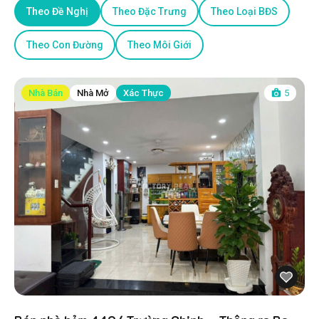
Theo Đề Nghị
Theo Đặc Trưng
Theo Loại BĐS
Theo Con Đường
Theo Môi Giới
Nhà Bán
Nhà Mở
Xác Thực
5