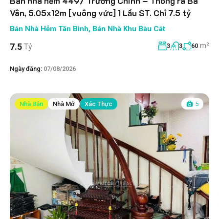
Bán nhà hẻm 449/ Trường Chinh – Thông ra Ba
Vân, 5.05x12m [vuông vức] 1 Lầu ST. Chỉ 7.5 tỷ
Bán Nhà Hẻm Tân Bình
,
Bán Nhà Khu Bàu Cát
m²
7.5
Tỷ
3
3
60
Ngày đăng:
07/08/2026
Nhà Bán
Nhà Mở
Xác Thực
5