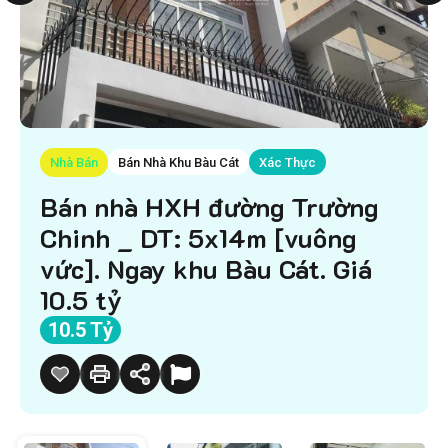
Nhà Bán
Bán Nhà Khu Bàu Cát
Xác Thực
Bán nhà HXH đường Trường
Chinh _ DT: 5x14m [vuông
vức]. Ngay khu Bàu Cát. Giá
10.5 tỷ
10.5 Tỷ