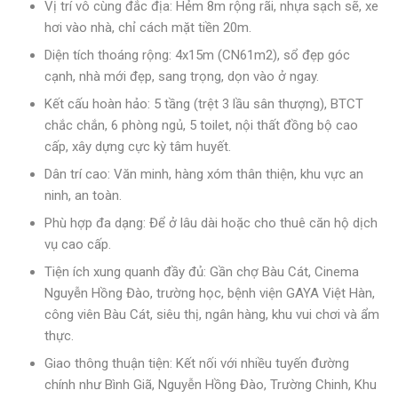
Vị trí vô cùng đắc địa: Hẻm 8m rộng rãi, nhựa sạch sẽ, xe
hơi vào nhà, chỉ cách mặt tiền 20m.
Diện tích thoáng rộng: 4x15m (CN61m2), sổ đẹp góc
cạnh, nhà mới đẹp, sang trọng, dọn vào ở ngay.
Kết cấu hoàn hảo: 5 tầng (trệt 3 lầu sân thượng), BTCT
chắc chắn, 6 phòng ngủ, 5 toilet, nội thất đồng bộ cao
cấp, xây dựng cực kỳ tâm huyết.
Dân trí cao: Văn minh, hàng xóm thân thiện, khu vực an
ninh, an toàn.
Phù hợp đa dạng: Để ở lâu dài hoặc cho thuê căn hộ dịch
vụ cao cấp.
Tiện ích xung quanh đầy đủ: Gần chợ Bàu Cát, Cinema
Nguyễn Hồng Đào, trường học, bệnh viện GAYA Việt Hàn,
công viên Bàu Cát, siêu thị, ngân hàng, khu vui chơi và ẩm
thực.
Giao thông thuận tiện: Kết nối với nhiều tuyến đường
chính như Bình Giã, Nguyễn Hồng Đào, Trường Chinh, Khu