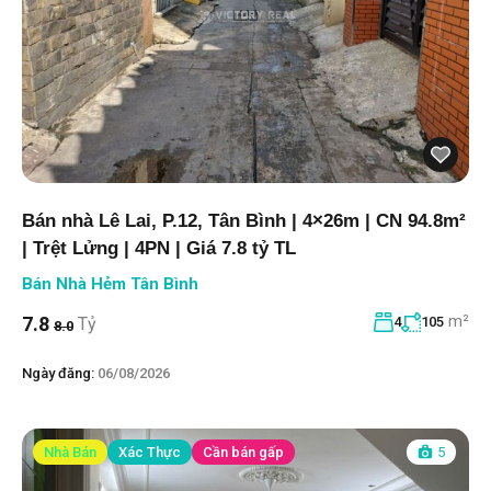
Bán nhà Lê Lai, P.12, Tân Bình | 4×26m | CN 94.8m²
| Trệt Lửng | 4PN | Giá 7.8 tỷ TL
Bán Nhà Hẻm Tân Bình
m²
7.8
Tỷ
4
105
8.0
Ngày đăng:
06/08/2026
Nhà Bán
Xác Thực
Cần bán gấp
5