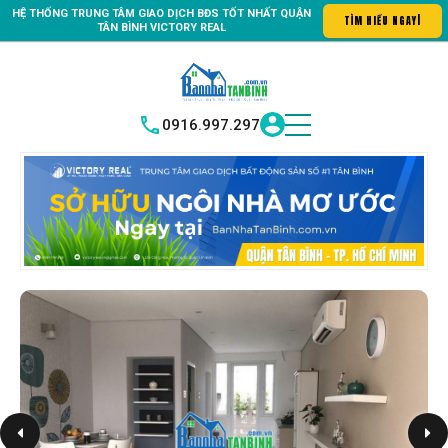
HỆ THỐNG TRUNG
TÂM GIAO DỊCH BĐS TỐT NHẤT QUẬN
 mình"
Trung Tâm Giao Dịch Mua Bán, Ký Gửi, Cho Thuê, Dịch vụ Ph
TÌM
|
TÂN BÌNH
VICTORY REAL
0916.997.297