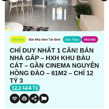
Nhà Bán
Bán Nhà Hẻm Tân Bình
Xác Thực
Nhà Mới
CHỈ DUY NHẤT 1 CĂN! BÁN
NHÀ GẤP – HXH KHU BÀU
CÁT – GẦN CINEMA NGUYỄN
HỒNG ĐÀO – 61M2 – CHỈ 12
TỶ 3
12.3
12.5
Tỷ