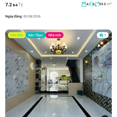
m²
7.2
Tỷ
4
6
59.5
8.5
Ngày đăng:
05/08/2026
Nhà Bán
Xác Thực
Nhà mới
5