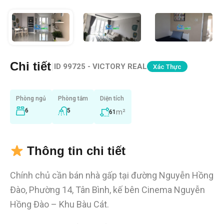
Chi tiết
|
ID
99725 - VICTORY REAL
Xác Thực
Phòng ngủ
Phòng tắm
Diện tích
6
5
m²
61
Thông tin chi tiết
Chính chủ cần bán nhà gấp tại đường Nguyễn Hồng
Đào, Phường 14, Tân Bình, kế bên Cinema Nguyễn
Hồng Đào – Khu Bàu Cát.