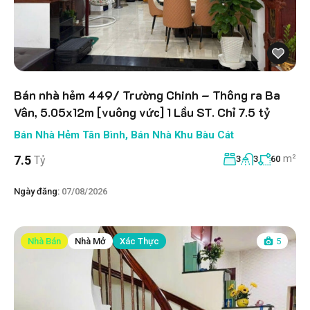
Bán nhà hẻm 449/ Trường Chinh – Thông ra Ba
Vân, 5.05x12m [vuông vức] 1 Lầu ST. Chỉ 7.5 tỷ
Bán Nhà Hẻm Tân Bình
,
Bán Nhà Khu Bàu Cát
m²
7.5
Tỷ
3
3
60
Ngày đăng:
07/08/2026
Nhà Bán
Nhà Mở
Xác Thực
5