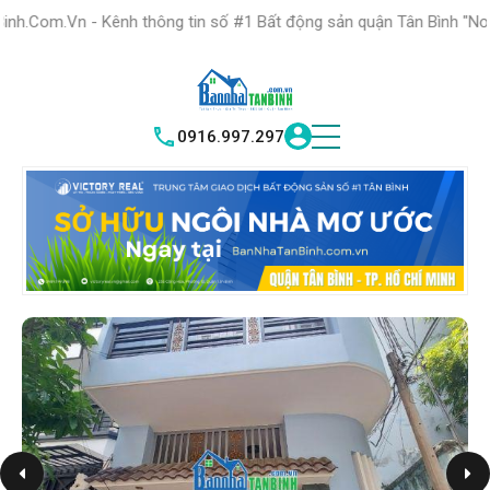
HỆ THỐNG TRUNG
TÂM GIAO DỊCH BĐS TỐT NHẤT QUẬN
nh thông tin số #1 Bất động sản quận Tân Bình "Nơi bạn tìm kiếm b
TÌM HIỂU NGAY
|
TÂN BÌNH
VICTORY REAL
0916.997.297