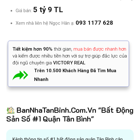
5 tỷ 9 TL
Giá bán:
093 1177 628
Xem nhà liên hệ Ngọc Hân ạ:
Tiết kiệm
hơn 90%
thời gian
,
mua bán được nhanh hơn
và kiếm được nhiều tiền hơn với sự trợ giúp đắc lực của
đội ngũ chuyên gia
VICTORY REAL
Trên 10.500 Khách Hàng Đã Tìm Mua
Nhanh
BanNhaTanBinh.Com.Vn "Bất Động
Sản Số #1 Quận Tân Bình"
Kênh thông tin số #1 bất động sản quận Tân Bình cập