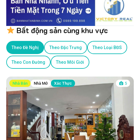
Bất động sản cùng khu vực
Theo Đề Nghị
Theo Đặc Trưng
Theo Loại BĐS
Theo Con Đường
Theo Môi Giới
Nhà Bán
Nhà Mở
Xác Thực
5