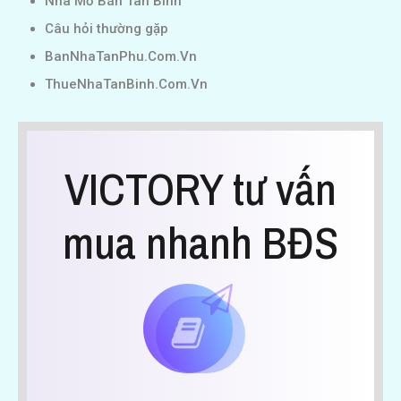
Nhà Mở Bán Tân Bình
Câu hỏi thường gặp
BanNhaTanPhu.Com.Vn
ThueNhaTanBinh.Com.Vn
VICTORY tư vấn
mua nhanh BĐS