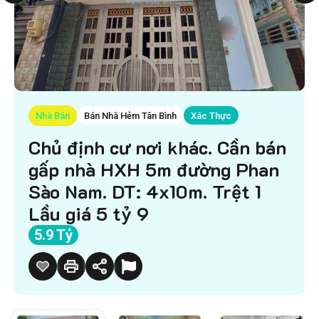
Nhà Bán
Bán Nhà Hẻm Tân Bình
Xác Thực
Chủ định cư nơi khác. Cần bán
gấp nhà HXH 5m đường Phan
Sào Nam. DT: 4x10m. Trệt 1
Lầu giá 5 tỷ 9
5.9 Tỷ