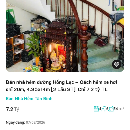
Bán nhà hẻm đường Hồng Lạc – Cách hẻm xe hơi
chỉ 20m, 4.35x14m [2 Lầu ST]. Chỉ 7.2 tỷ TL
Bán Nhà Hẻm Tân Bình
m²
7.2
Tỷ
4
6
54
Ngày đăng:
07/08/2026