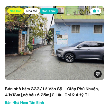
Nhà Bán
Nhà Mở
Xác Thực
3
Bán nhà hẻm 333/ Lê Văn Sỹ – Giáp Phú Nhuận,
4.1x13m [nở hậu 6.25m] 2 Lầu. Chỉ 9.4 tỷ TL
Bán Nhà Hẻm Tân Bình