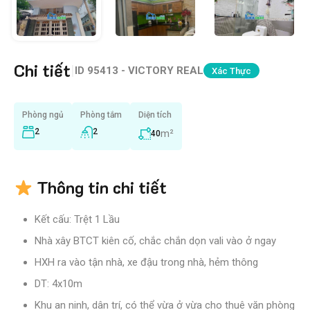
Chi tiết
|
ID
95413 - VICTORY REAL
Xác Thực
Phòng ngủ
Phòng tắm
Diện tích
2
2
m²
40
Thông tin chi tiết
Kết cấu: Trệt 1 Lầu
Nhà xây BTCT kiên cố, chắc chắn dọn vali vào ở ngay
HXH ra vào tận nhà, xe đậu trong nhà, hẻm thông
DT: 4x10m
Khu an ninh, dân trí, có thể vừa ở vừa cho thuê văn phòng