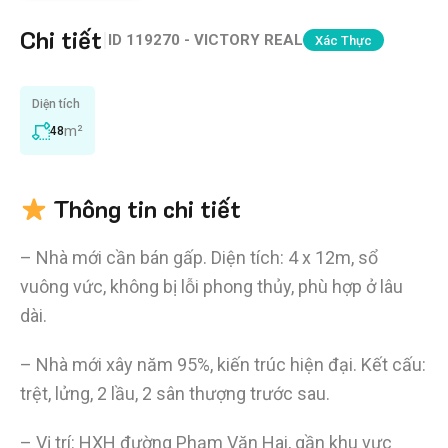
Chi tiết
|
ID
119270 - VICTORY REAL
Xác Thực
Diện tích
m²
48
Thông tin chi tiết
– Nhà mới cần bán gấp. Diện tích: 4 x 12m, sổ
vuông vức, không bị lỗi phong thủy, phù hợp ở lâu
dài.
– Nhà mới xây năm 95%, kiến trúc hiện đại. Kết cấu:
trệt, lửng, 2 lầu, 2 sân thượng trước sau.
– Vị trí: HXH đường Phạm Văn Hai, gần khu vực