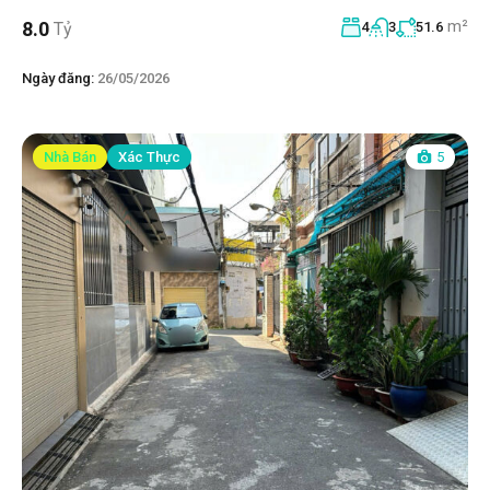
m²
8.0
Tỷ
4
3
51.6
Ngày đăng:
26/05/2026
Nhà Bán
Xác Thực
5