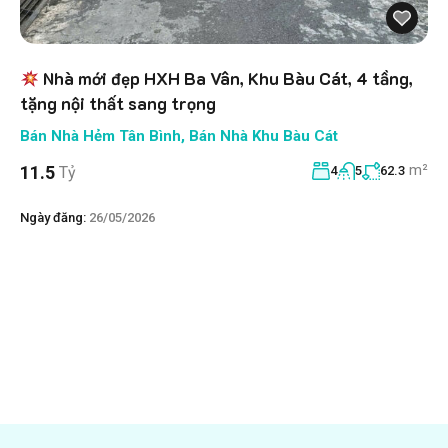
Nhà mới đẹp HXH Ba Vân, Khu Bàu Cát, 4 tầng,
tặng nội thất sang trọng
Bán Nhà Hẻm Tân Bình
,
Bán Nhà Khu Bàu Cát
m²
11.5
Tỷ
4
5
62.3
Ngày đăng:
26/05/2026