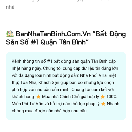
nhà.
Tiết kiệm
BanNhaTanBinh.Com.Vn "Bất Động
hơn 90%
thời gian
,
mua bán được nhanh hơn
và kiếm được nhiều tiền hơn với sự trợ giúp đắc lực của
Sản Số #1 Quận Tân Bình"
đội ngũ chuyên gia
VICTORY REAL
Trên 10.500 Khách Hàng Đã Tìm Mua
Nhanh
Kênh thông tin số #1 bất động sản quận Tân Bình cập
nhật hàng ngày. Chúng tôi cung cấp dữ liệu tin đăng lớn
với đa dạng loại hình bất động sản: Nhà Phố, Villa, Biệt
thự, Toà Nhà, Khách Sạn giúp bạn có những lựa chọn
phù hợp với nhu cầu của mình. Chúng tôi cam kết với
khách hàng:
Mua nhà Chính Chủ giá hợp lý
100%
Miễn Phí Tư Vấn và hỗ trợ các thủ tục pháp lý
Nhanh
chóng mua được căn nhà hợp nhu cầu.