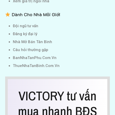
Xem giá trị ngôi nhà
Dành Cho Nhà Môi Giới
Đội ngũ tư vấn
Đăng ký đại lý
Nhà Mở Bán Tân Bình
Câu hỏi thường gặp
BanNhaTanPhu.Com.Vn
ThueNhaTanBinh.Com.Vn
VICTORY tư vấn
mua nhanh BĐS