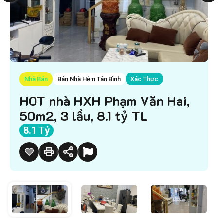
Nhà Bán
Bán Nhà Hẻm Tân Bình
Xác Thực
HOT nhà HXH Phạm Văn Hai,
50m2, 3 lầu, 8.1 tỷ TL
8.1 Tỷ