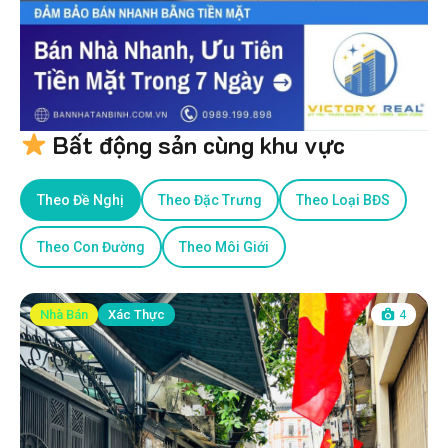
Bất động sản cùng khu vực
Theo Đề Nghị
Theo Đặc Trưng
Theo Loại BĐS
Theo Con Đường
Theo Môi Giới
Nhà Bán
Xác Thực
4