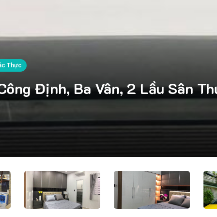
ác Thực
ông Định, Ba Vân, 2 Lầu Sân Th