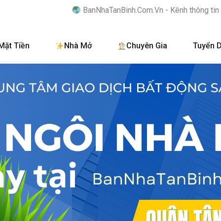
BanNhaTanBinh.Com.Vn - Kênh thông tin số #1 Bất động s
Mặt Tiền
Nhà Mở
Chuyên Gia
Tuyển 