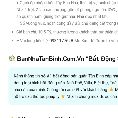
+ Gạch ốp nhập khẩu Tây Ban Nha, thiết bị vệ sinh nhập 
Nhà 1 trệt, 2 lầu sân thượng gồm 3 phòng ngủ lớn, 3WC, 
ăn quanh năm, giếng trời giữ nhà. Nhà đẹp nhất khu.
– Sổ vuông vức, hoàn công đầy đủ, chủ đang cất trong k
Giá bán chỉ: 10.5 Tỷ, thương lượng khách thật sự thiện ch
– Vui lòng liên hệ:
0931177628
Ms Kim để được tư vấn và
BanNhaTanBinh.Com.Vn "Bất Động S
Kênh thông tin số #1 bất động sản quận Tân Bình cập nhật
dạng loại hình bất động sản: Nhà Phố, Villa, Biệt thự, T
nhu cầu của mình. Chúng tôi cam kết với khách hàng:
Mu
hỗ trợ các thủ tục pháp lý
Nhanh chóng mua được căn n