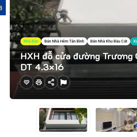
Nhà Bán
Bán Nhà Hẻm Tân Bình
Bán Nhà Khu Bàu Cát
X
HXH đỗ cửa đường Trương C
DT 4.3×16