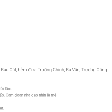
p Bàu Cát, hẻm đi ra Trường Chinh, Ba Vân, Trương Công
lỗi lầm.
 cấp. Cam đoan nhà đẹp nhìn là mê
ar.