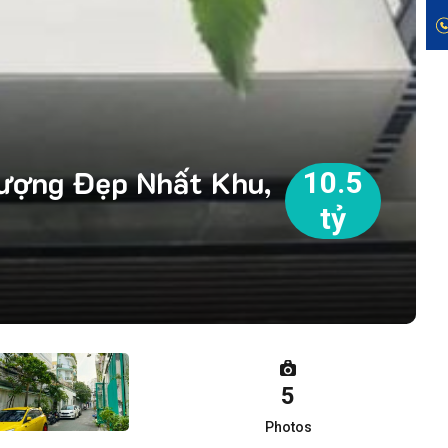
ượng Đẹp Nhất Khu,
10.5
tỷ
5
Photos