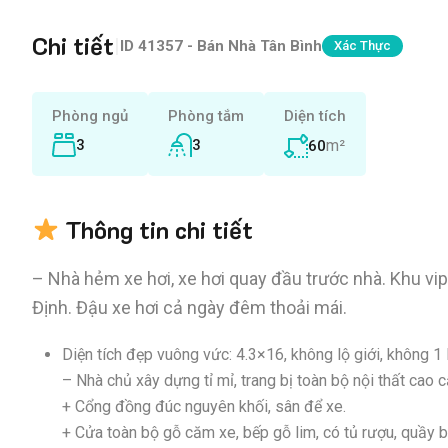
Chi tiết
|
ID
41357 - Bán Nhà Tân Bình
Xác Thực
Phòng ngủ
Phòng tắm
Diện tích
3
3
m²
60
Thông tin chi tiết
– Nhà hẻm xe hơi, xe hơi quay đầu trước nhà. Khu vi
Định. Đậu xe hơi cả ngày đêm thoải mái.
Diện tích đẹp vuông vức: 4.3×16, không lộ giới, không 1 
– Nhà chủ xây dựng tỉ mỉ, trang bị toàn bộ nội thất cao
+ Cổng đồng đúc nguyên khối, sân để xe.
+ Cửa toàn bộ gỗ căm xe, bếp gỗ lim, có tủ rượu, quầy b