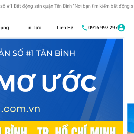
ản quận Tân Bình "Nơi bạn tìm kiếm bất động sản hoàn hảo, là n
Dụng
Tin Tức
Liên Hệ
0916.997.297