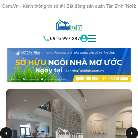
HỆ THỐNG TRUNG
TÂM GIAO DỊCH BĐS TỐT NHẤT QUẬN
 thông tin số #1 Bất động sản quận Tân Bình "Nơi bạn tìm kiếm bất
TÌM HIỂU NGAY
|
TÂN BÌNH
VICTORY REAL
0916.997.297