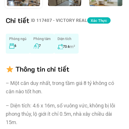
Chi tiết
|
ID
117407 - VICTORY REAL
Xác Thực
Phòng ngủ
Phòng tắm
Diện tích
6
7
m²
73.6
Thông tin chi tiết
– Một căn duy nhất, trong tầm giá 8 tỷ không có
căn nào tốt hơn.
– Diện tích: 4.6 x 16m, sổ vuông vức, không bị lỗi
phong thủy, lộ giới ít chỉ 0.5m, nhà xây chiều dài
15m.