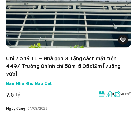
Chỉ 7.5 tỷ TL – Nhà đẹp 3 Tầng cách mặt tiền
449/ Trường Chinh chỉ 50m, 5.05x12m [vuông
vức]
Bán Nhà Khu Bàu Cát
m²
7.5
Tỷ
3
3
60
Ngày đăng:
01/08/2026