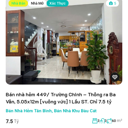
Nhà Bán
Nhà Mở
Xác Thực
5
Bán nhà hẻm 449/ Trường Chinh – Thông ra Ba
Vân, 5.05x12m [vuông vức] 1 Lầu ST. Chỉ 7.5 tỷ
Bán Nhà Hẻm Tân Bình
,
Bán Nhà Khu Bàu Cát
m²
7.5
Tỷ
3
3
60