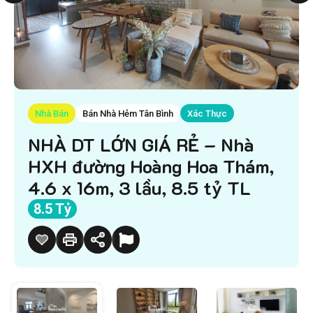
Nhà Bán
Bán Nhà Hẻm Tân Bình
Xác Thực
NHÀ DT LỚN GIÁ RẺ – Nhà
HXH đường Hoàng Hoa Thám,
4.6 x 16m, 3 lầu, 8.5 tỷ TL
8.5 Tỷ