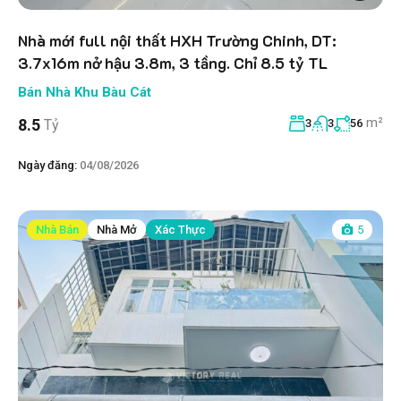
Nhà mới full nội thất HXH Trường Chinh, DT:
3.7x16m nở hậu 3.8m, 3 tầng. Chỉ 8.5 tỷ TL
Bán Nhà Khu Bàu Cát
m²
8.5
Tỷ
3
3
56
Ngày đăng:
04/08/2026
Nhà Bán
Nhà Mở
Xác Thực
5