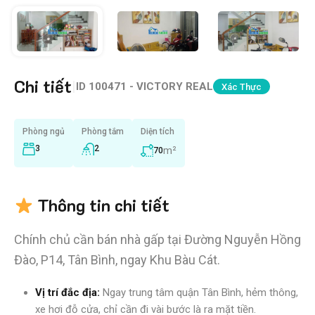
Chi tiết
|
ID
100471 - VICTORY REAL
Xác Thực
Phòng ngủ
Phòng tắm
Diện tích
3
2
m²
70
Thông tin chi tiết
Chính chủ cần bán nhà gấp tại Đường Nguyễn Hồng
Đào, P14, Tân Bình, ngay Khu Bàu Cát.
Vị trí đắc địa:
Ngay trung tâm quận Tân Bình, hẻm thông,
xe hơi đỗ cửa, chỉ cần đi vài bước là ra mặt tiền.