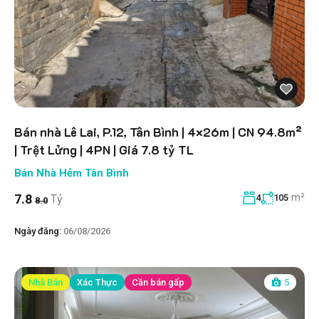
Bán nhà Lê Lai, P.12, Tân Bình | 4×26m | CN 94.8m²
| Trệt Lửng | 4PN | Giá 7.8 tỷ TL
Bán Nhà Hẻm Tân Bình
m²
7.8
Tỷ
4
105
8.0
Ngày đăng:
06/08/2026
Nhà Bán
Xác Thực
Cần bán gấp
5