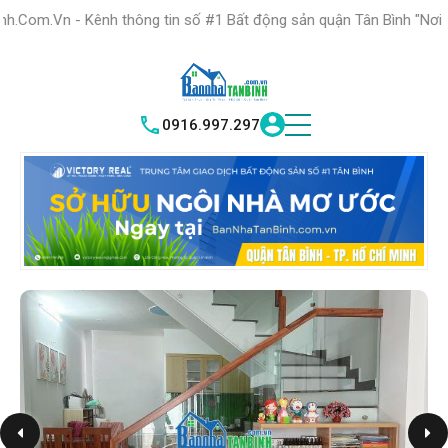
HỆ THỐNG TRUNG
TÂM GIAO DỊCH BĐS TỐT NHẤT QUẬN
 thông tin số #1 Bất động sản quận Tân Bình "Nơi bạn tìm kiếm bất
TÌM HIỂU NGA
|
TÂN BÌNH
VICTORY REAL
0916.997.297