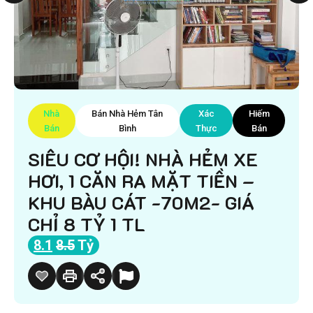
Nhà
Bán Nhà Hẻm Tân
Xác
Hiếm
Bán
Bình
Thực
Bán
SIÊU CƠ HỘI! NHÀ HẺM XE
HƠI, 1 CĂN RA MẶT TIỀN –
KHU BÀU CÁT -70M2- GIÁ
CHỈ 8 TỶ 1 TL
8.1
8.5
Tỷ