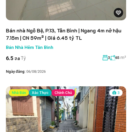
Bán nhà Ngô Bệ, P.13, Tân Bình | Ngang 4m nở hậu
7.15m | CN 59m² | Giá 6.45 tỷ TL
Bán Nhà Hẻm Tân Bình
m²
6.5
Tỷ
3
65
7.0
Ngày đăng:
06/08/2026
Nhà Bán
Xác Thực
Chính Chủ
3