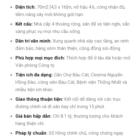
Diện tích:
70m2 [4,3 x 16]m, nở hậu 4.6, công nhận đủ,
tiềm năng xây mới không giới hạn.
Kết cấu:
Nhà cấp 4 thoáng rộng, sân để xe tiện nghi, sẵn
sàng phục vụ mọi nhu cầu sống.
Dân trí văn minh:
Xung quanh nhà xây cao tầng, an ninh
đảm bảo, hàng xóm thân thiện, cộng đồng sôi động.
Phù hợp mọi mục đích:
Thích hợp để ở lâu dài hoặc mở
Văn phòng Công ty.
Tiện ích đa dạng:
Gần Chợ Bàu Cát, Cinema Nguyễn
Hồng Đào, công viên Bàu Cát, Bệnh viện Thống Nhất và
nhiều tiện ích khác.
Giao thông thuận tiện:
Kết nối dễ dàng với các trục
đường chính và đi sân bay chỉ trong 15 phút.
Giá bán hấp dẫn:
Chỉ 8.1 tỷ, thương lượng cho khách
hàng thiện chí.
Pháp lý chuẩn:
Sổ hồng chính chủ, công chứng ngay