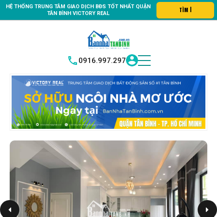
HỆ THỐNG TRUNG
TÂM GIAO DỊCH BĐS TỐT NHẤT QUẬN
 số #1 Bất động sản quận Tân Bình "Nơi bạn tìm kiếm bất động sản 
TÌM HIỂU
|
TÂN BÌNH
VICTORY REAL
0916.997.297