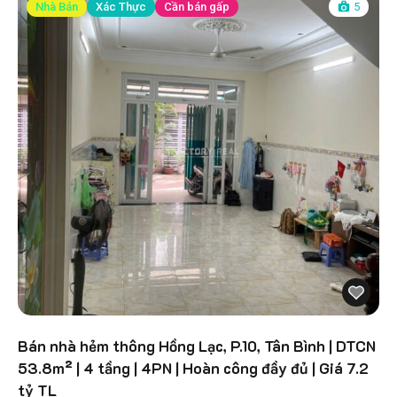
Nhà Bán
Xác Thực
Cần bán gấp
5
Bán nhà hẻm thông Hồng Lạc, P.10, Tân Bình | DTCN
53.8m² | 4 tầng | 4PN | Hoàn công đầy đủ | Giá 7.2
tỷ TL