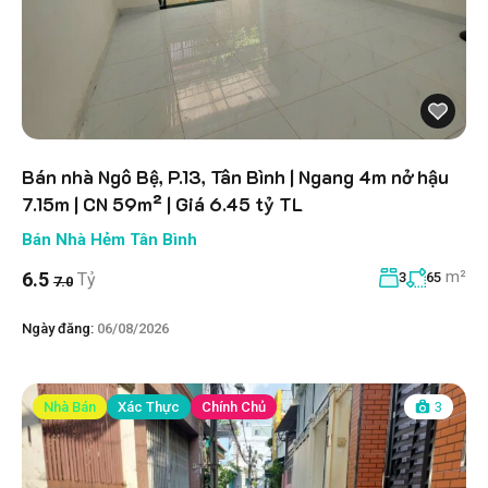
Bán nhà Ngô Bệ, P.13, Tân Bình | Ngang 4m nở hậu
7.15m | CN 59m² | Giá 6.45 tỷ TL
Bán Nhà Hẻm Tân Bình
m²
6.5
Tỷ
3
65
7.0
Ngày đăng:
06/08/2026
Nhà Bán
Xác Thực
Chính Chủ
3