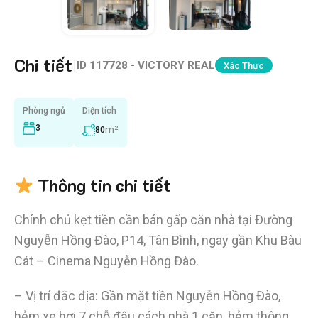
Chi tiết
|
ID
117728 - VICTORY REAL
Xác Thực
Phòng ngủ
Diện tích
3
m²
80
Thông tin chi tiết
Chính chủ kẹt tiền cần bán gấp căn nhà tại Đường
Nguyễn Hồng Đào, P14, Tân Bình, ngay gần Khu Bàu
Cát – Cinema Nguyễn Hồng Đào.
– Vị trí đắc địa: Gần mặt tiền Nguyễn Hồng Đào,
hẻm xe hơi 7 chỗ đậu cách nhà 1 căn, hẻm thông