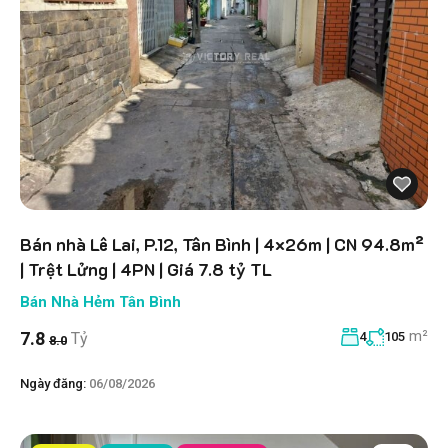
Bán nhà Lê Lai, P.12, Tân Bình | 4×26m | CN 94.8m²
| Trệt Lửng | 4PN | Giá 7.8 tỷ TL
Bán Nhà Hẻm Tân Bình
m²
7.8
Tỷ
4
105
8.0
Ngày đăng:
06/08/2026