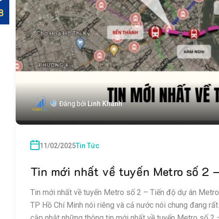
Đăng bởi
Linh Khánh
11/02/2025
Tin Tức
Tin mới nhất về tuyến Metro số 2 
Tin mới nhất về tuyến Metro số 2 – Tiến độ dự án Metr
TP Hồ Chí Minh nói riêng và cả nước nói chung đang rất
cập nhật những thông tin mới nhất về tuyến Metro số 