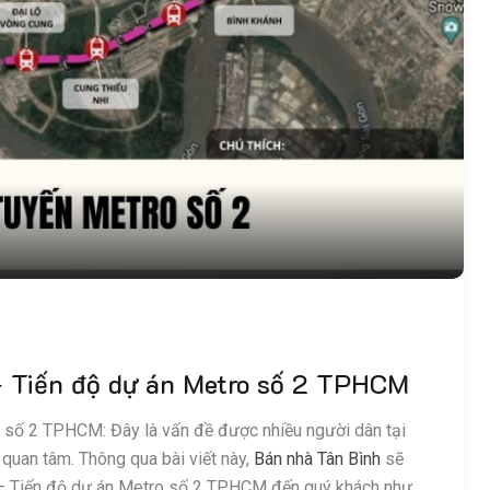
– Tiến độ dự án Metro số 2 TPHCM
o số 2 TPHCM: Đây là vấn đề được nhiều người dân tại
 quan tâm. Thông qua bài viết này,
Bán nhà Tân Bình
sẽ
2 – Tiến độ dự án Metro số 2 TPHCM đến quý khách như