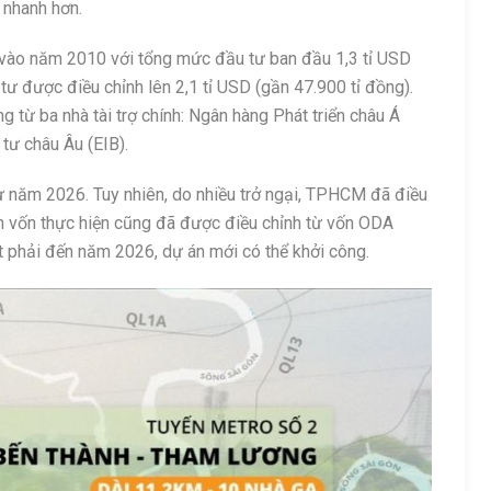
 nhanh hơn.
vào năm 2010 với tổng mức đầu tư ban đầu 1,3 tỉ USD
 được điều chỉnh lên 2,1 tỉ USD (gần 47.900 tỉ đồng).
 từ ba nhà tài trợ chính: Ngân hàng Phát triển châu Á
tư châu Âu (EIB).
ừ năm 2026. Tuy nhiên, do nhiều trở ngại, TPHCM đã điều
ồn vốn thực hiện cũng đã được điều chỉnh từ vốn ODA
 phải đến năm 2026, dự án mới có thể khởi công.