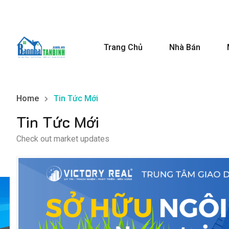
Trang Chủ
Nhà Bán
Home
Tin Tức Mới
Tin Tức Mới
Check out market updates