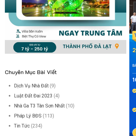
Chuyên Mục Bài Viết
Dịch Vụ Nhà Đất
(9)
Luật Đất Đai 2023
(4)
Nhà Ga T3 Tân Sơn Nhất
(10)
Pháp Lý BĐS
(113)
Tin Tức
(234)