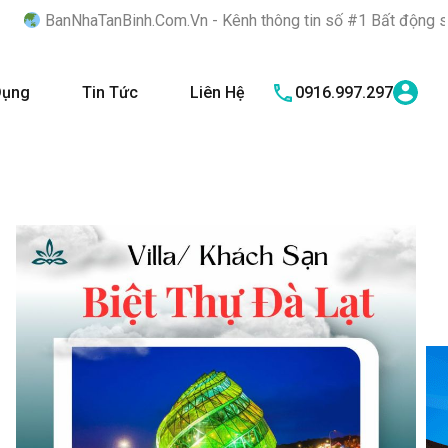
Com.Vn - Kênh thông tin số #1 Bất động sản quận Tân Bình "Nơi 
Dụng
Tin Tức
Liên Hệ
0916.997.297