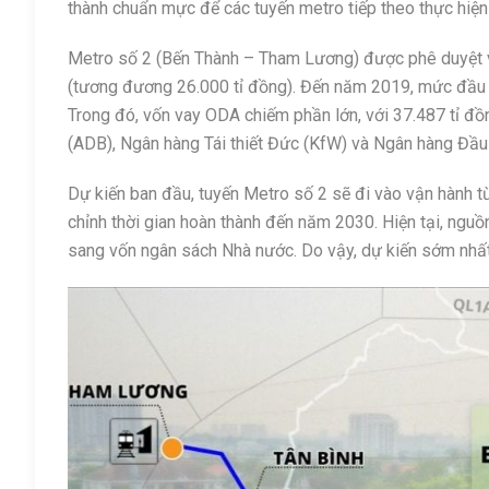
thành chuẩn mực để các tuyến metro tiếp theo thực hiện
Metro số 2 (Bến Thành – Tham Lương) được phê duyệt 
(tương đương 26.000 tỉ đồng). Đến năm 2019, mức đầu tư
Trong đó, vốn vay ODA chiếm phần lớn, với 37.487 tỉ đồng
(ADB), Ngân hàng Tái thiết Đức (KfW) và Ngân hàng Đầu 
Dự kiến ban đầu, tuyến Metro số 2 sẽ đi vào vận hành t
chỉnh thời gian hoàn thành đến năm 2030. Hiện tại, ngu
sang vốn ngân sách Nhà nước. Do vậy, dự kiến sớm nhất