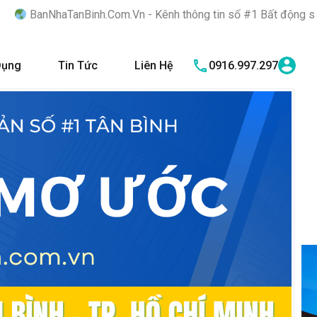
Binh.Com.Vn - Kênh thông tin số #1 Bất động sản quận Tân Bình 
Dụng
Tin Tức
Liên Hệ
0916.997.297