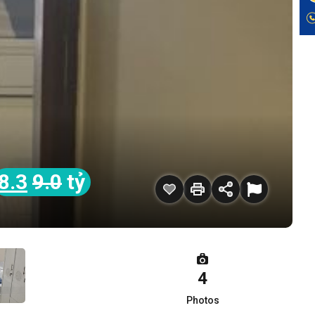
8.3
9.0
tỷ
4
Photos