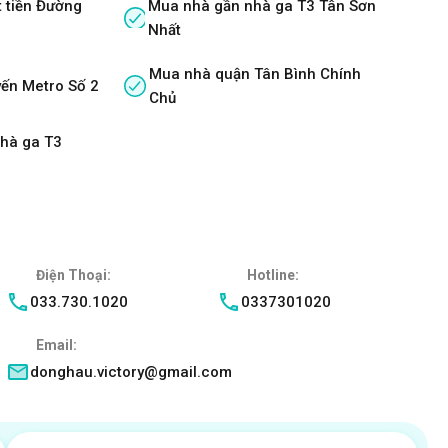
 tiền Đường
Mua nhà gần nhà ga T3 Tân Sơn
Nhất
Mua nhà quận Tân Bình Chính
ến Metro Số 2
Chủ
nhà ga T3
Điện Thoại:
Hotline:
033.730.1020
0337301020
Email:
donghau.victory@gmail.com