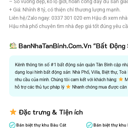
– Sổ vuông đẹp, ko lộ giới, hoàn công đầy đủ sẵn giao
+ Giá: Nhỉnh 8 tỷ, có thiện chí thương lượng mạnh.
Liên hệ/Zalo ngay:
0337 301 020
em Hậu đi xem nhà v
Hậu nhà phố chuyên tìm nhà đẹp giá tốt đúng yêu cầ
BanNhaTanBinh.Com.Vn "Bất Động S
Kênh thông tin số #1 bất động sản quận Tân Bình cập nhật
dạng loại hình bất động sản: Nhà Phố, Villa, Biệt thự, T
nhu cầu của mình. Chúng tôi cam kết với khách hàng:
Mu
hỗ trợ các thủ tục pháp lý
Nhanh chóng mua được căn n
Đặc trưng & Tiện ích
Bán biệt thự khu Bàu Cát
Bán biệt thự khu