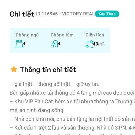
Chi tiết
|
ID
116945 - VICTORY REAL
Xác Thực
Phòng ngủ
Phòng tắm
Diện tích
4
4
m²
40
Thông tin chi tiết
– giá thật – thông số thật – giữ uy tín.
Bán gấp nhà xe tải thông có 4 tầng mới cao đẹp đường
– Khu VIP Bàu Cát, hẻm xe tải nhựa thông ra Trương 
mẻ, an ninh đáng sống.
– Nhà còn khá mới, chủ bán tặng lại nội thất có sẵn 
– Kết cấu 1 trệt 2 lầu và sân thượng. Nhà có 3 PN, 4