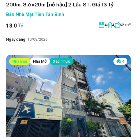
200m, 3.6x20m [nở hậu] 2 Lầu ST. Giá 13 tỷ
Bán Nhà Mặt Tiền Tân Bình
m²
13.0
Tỷ
4
4
62
Ngày đăng:
10/08/2026
Nhà Bán
Nhà Mở
Xác Thực
4