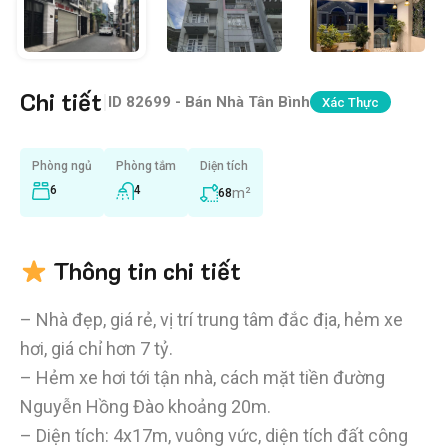
Chi tiết
|
ID
82699 - Bán Nhà Tân Bình
Xác Thực
Phòng ngủ
Phòng tắm
Diện tích
6
4
m²
68
Thông tin chi tiết
– Nhà đẹp, giá rẻ, vị trí trung tâm đắc địa, hẻm xe
hơi, giá chỉ hơn 7 tỷ.
– Hẻm xe hơi tới tận nhà, cách mặt tiền đường
Nguyễn Hồng Đào khoảng 20m.
– Diện tích: 4x17m, vuông vức, diện tích đất công