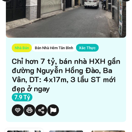
Nhà Bán
Bán Nhà Hẻm Tân Bình
Xác Thực
Chỉ hơn 7 tỷ, bán nhà HXH gần
đường Nguyễn Hồng Đào, Ba
Vân, DT: 4x17m, 3 lầu ST mới
đẹp ở ngay
7.9 Tỷ