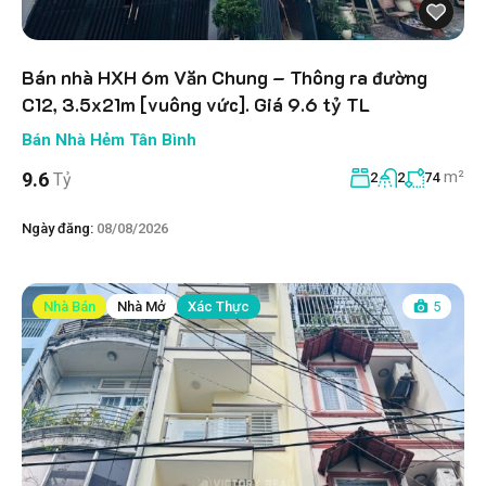
Bán nhà HXH 6m Văn Chung – Thông ra đường
C12, 3.5x21m [vuông vức]. Giá 9.6 tỷ TL
Bán Nhà Hẻm Tân Bình
m²
9.6
Tỷ
2
2
74
Ngày đăng:
08/08/2026
Nhà Bán
Nhà Mở
Xác Thực
5