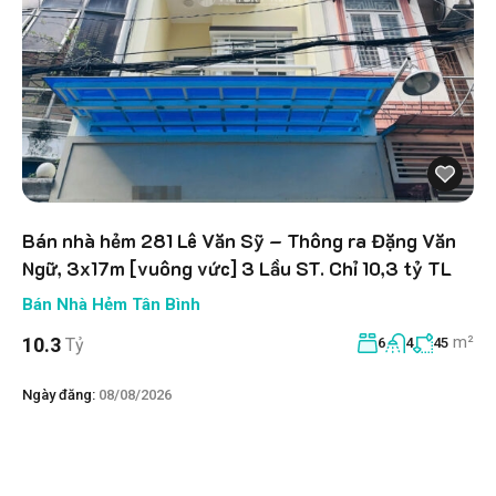
Bán nhà hẻm 281 Lê Văn Sỹ – Thông ra Đặng Văn
Ngữ, 3x17m [vuông vức] 3 Lầu ST. Chỉ 10,3 tỷ TL
Bán Nhà Hẻm Tân Bình
m²
10.3
Tỷ
6
4
45
Ngày đăng:
08/08/2026